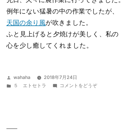
例年にない猛暑の中の作業でしたが、
天国の余り風
が吹きました。
ふと見上げると夕焼けが美しく、私の
心を少し癒してくれました。
投
wahaha
2018年7月24日
稿
カ
(な
５ エトセトラ
コメントをどうぞ
者:
テ
く
ゴ
し
リ
て
ー:
み
て)