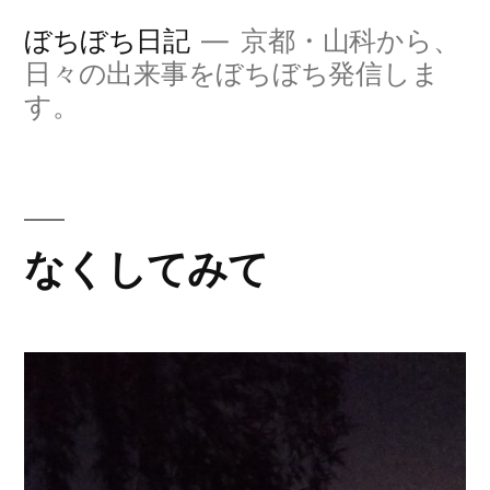
コ
ぼちぼち日記
京都・山科から、
ン
日々の出来事をぼちぼち発信しま
す。
テ
ン
ツ
へ
なくしてみて
ス
キ
ッ
プ