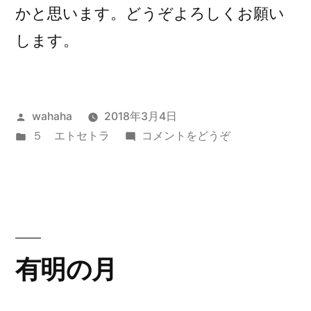
かと思います。どうぞよろしくお願い
します。
投
wahaha
2018年3月4日
稿
カ
(新
５ エトセトラ
コメントをどうぞ
者:
テ
し
ゴ
い
リ
家
ー:
族)
有明の月