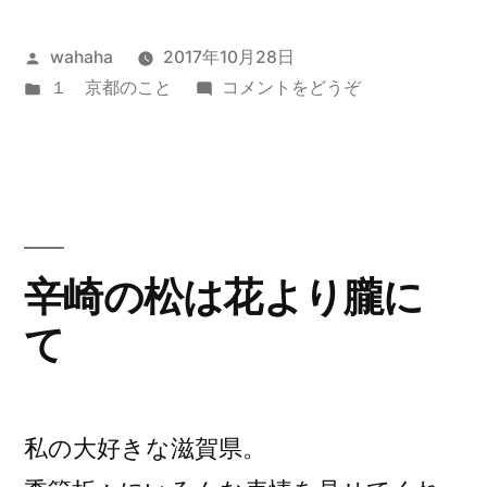
投
wahaha
2017年10月28日
稿
カ
(​
１ 京都のこと
コメントをどうぞ
者:
テ
大
ゴ
阪
リ
の
ー:
天
神
さ
辛崎の松は花より朧に
ん)
て
私の大好きな滋賀県。