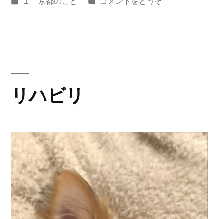
稿
カ
(夕
１ 京都のこと
コメントをどうぞ
者:
テ
日
ゴ
と
リ
桜
ー:
と
お
月
リハビリ
さ
ま)