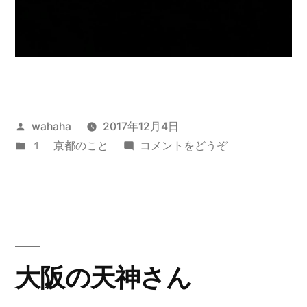
投
wahaha
2017年12月4日
稿
カ
(有
１ 京都のこと
コメントをどうぞ
者:
テ
明
ゴ
の
リ
月)
ー:
​大阪の天神さん