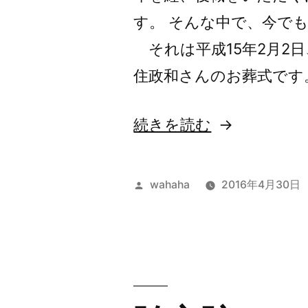
す。 そんな中で、今で
それは平成15年2月2
住政和さんのお葬式です。
“一
続きを読む
期
一
投
wahaha
2016年4月30日
会”
稿
者:
の