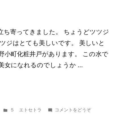
立ち寄ってきました。 ちょうどツツジ
ツツジはとても美しいです。 美しいと
野小町化粧井戸があります。 この水で
美女になれるのでしょうか …
カ
(随
５ エトセトラ
コメントをどうぞ
テ
心
ゴ
院)