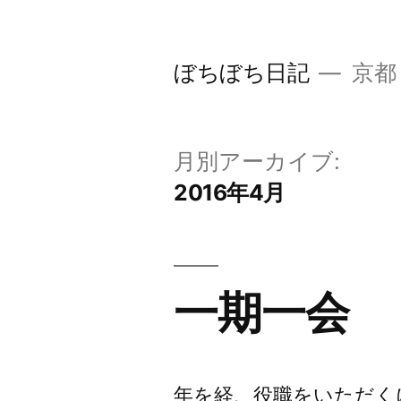
コ
ン
ぼちぼち日記
京都
テ
ン
ツ
月別アーカイブ:
へ
2016年4月
ス
キ
ッ
一期一会
プ
年を経、役職をいただく