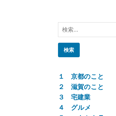
リ
ー:
検
索:
１ 京都のこと
２ 滋賀のこと
３ 宅建業
４ グルメ