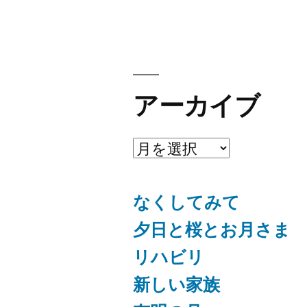
アーカイブ
ア
ー
なくしてみて
カ
イ
夕日と桜とお月さま
ブ
リハビリ
新しい家族