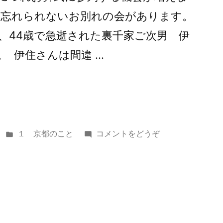
も忘れられないお別れの会があります。
日、44歳で急逝された裏千家ご次男 伊
 伊住さんは間違 …
カ
(一
１ 京都のこと
コメントをどうぞ
テ
期
ゴ
一
リ
会)
ー: