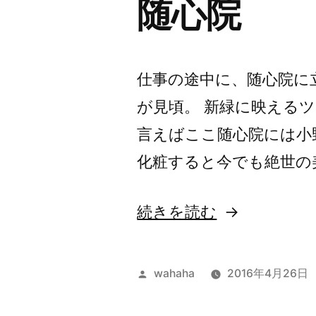
随心院
仕事の途中に、随心院に
が見頃。 新緑に映える
言えばここ随心院には小
化粧すると今でも絶世の
“随
続きを読む
心
院”
投
wahaha
2016年4月26日
の
稿
者: