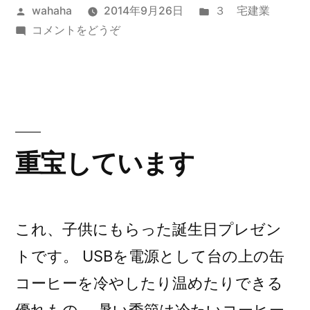
投
カ
wahaha
2014年9月26日
３ 宅建業
ン
稿
(オ
テ
コメントをどうぞ
ル
者:
ー
ゴ
ー
プ
リ
ン
ー:
ム”
ル
の
ー
ム)
重宝しています
これ、子供にもらった誕生日プレゼン
トです。 USBを電源として台の上の缶
コーヒーを冷やしたり温めたりできる