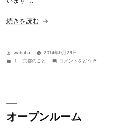
います …
“酔
続きを読む
芙
蓉”
投
wahaha
2014年9月26日
の
稿
カ
(酔
１ 京都のこと
コメントをどうぞ
者:
テ
芙
ゴ
蓉)
リ
ー:
オープンルーム