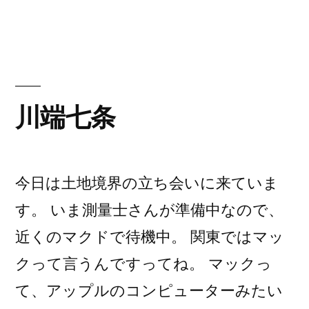
者:
テ
ゴ
リ
ー:
川端七条
今日は土地境界の立ち会いに来ていま
す。 いま測量士さんが準備中なので、
近くのマクドで待機中。 関東ではマッ
クって言うんですってね。 マックっ
て、アップルのコンピューターみたい