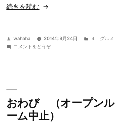
“新
続きを読む
福
菜
投
カ
wahaha
2014年9月24日
４ グルメ
館”
稿
(新
テ
コメントをどうぞ
の
者:
福
ゴ
菜
リ
館)
ー:
おわび （オープンル
ーム中止）