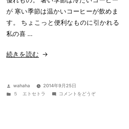
優れもの。 暑い季節は冷たいコーヒー
が 寒い季節は温かいコーヒーが飲めま
す。 ちょこっと便利なものに引かれる
私の喜 …
“重
続きを読む
宝
し
投
wahaha
2014年9月25日
て
稿
カ
(重
５ エトセトラ
コメントをどうぞ
い
者:
テ
宝
ま
ゴ
し
リ
て
す”
ー:
い