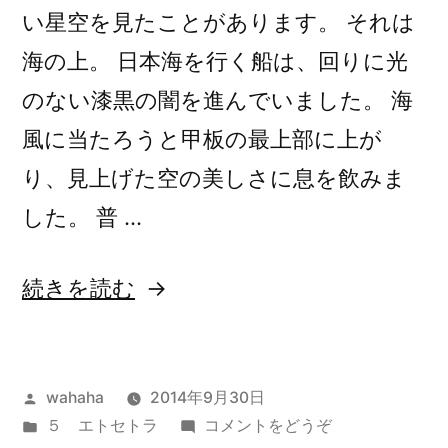
い星空を見たことがあります。 それは
海の上。 日本海を行く船は、回りに光
のない漆黒の闇を進んでいました。 海
風に当たろうと甲板の最上部に上が
り、見上げた空の美しさに息を飲みま
した。 普 …
“星”
続きを読む
の
投
wahaha
2014年9月30日
稿
カ
(星)
５ エトセトラ
コメントをどうぞ