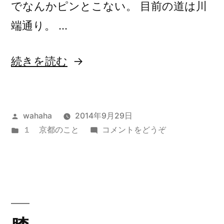
でなんかピンとこない。 目前の道は川
端通り。 …
“川
続きを読む
端
七
投
wahaha
2014年9月29日
条”
稿
カ
(川
１ 京都のこと
コメントをどうぞ
の
者:
テ
端
ゴ
七
リ
条)
ー: