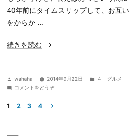
40年前にタイムスリップして、お互い
をからか …
“幼
続きを読む
な
じ
投
カ
wahaha
2014年9月22日
４ グルメ
み”
稿
(幼
テ
コメントをどうぞ
の
者:
な
ゴ
じ
リ
1
2
3
4
み)
ー:
投
稿