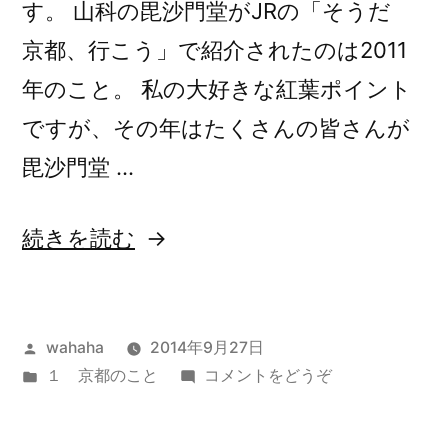
す。 山科の毘沙門堂がJRの「そうだ
京都、行こう」で紹介されたのは2011
年のこと。 私の大好きな紅葉ポイント
ですが、その年はたくさんの皆さんが
毘沙門堂 …
“秋
続きを読む
の
京
投
wahaha
2014年9月27日
都”
稿
カ
(秋
１ 京都のこと
コメントをどうぞ
の
者:
テ
の
ゴ
京