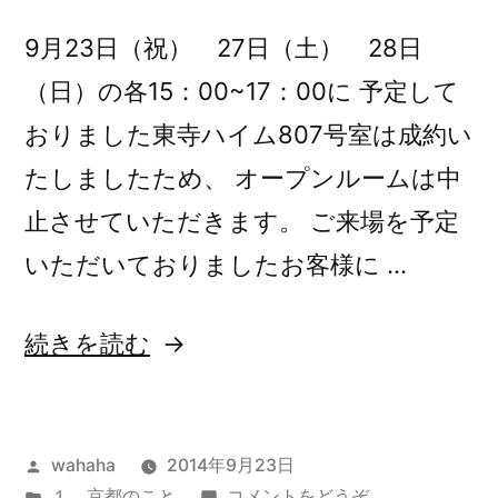
9月23日（祝） 27日（土） 28日
（日）の各15：00~17：00に 予定して
おりました東寺ハイム807号室は成約い
たしましたため、 オープンルームは中
止させていただきます。 ご来場を予定
いただいておりましたお客様に …
“お
続きを読む
わ
び
投
wahaha
2014年9月23日
（オ
稿
カ
(お
１ 京都のこと
コメントをどうぞ