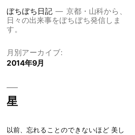
コ
ぼちぼち日記
京都・山科から、
ン
日々の出来事をぼちぼち発信しま
す。
テ
ン
月別アーカイブ:
ツ
2014年9月
へ
ス
キ
星
ッ
プ
以前、忘れることのできないほど 美し