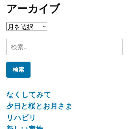
の
アーカイブ
ペ
ア
ー
ー
ジ
検
カ
送
索:
イ
り
ブ
なくしてみて
夕日と桜とお月さま
リハビリ