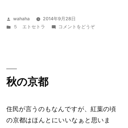
投
wahaha
2014年9月28日
稿
カ
(膝)
５ エトセトラ
コメントをどうぞ
者:
テ
ゴ
リ
ー:
秋の京都
住民が言うのもなんですが、紅葉の頃
の京都はほんとにいいなぁと思いま