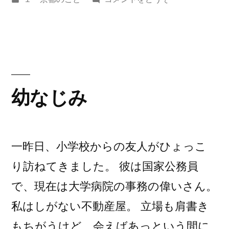
ー
者:
テ
わ
プ
ゴ
び
リ
（オ
ン
ー:
ー
ル
プ
ン
ー
幼なじみ
ル
ム
ー
中
ム
中
一昨日、小学校からの友人がひょっこ
止）”
止）)
り訪ねてきました。 彼は国家公務員
の
で、現在は大学病院の事務の偉いさん。
私はしがない不動産屋。 立場も肩書き
もちがうけど、会えばあっという間に