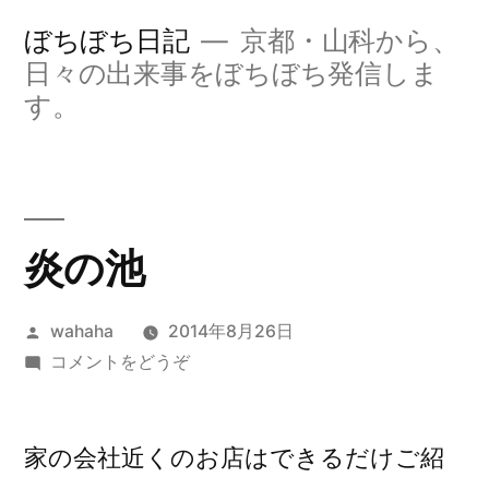
コ
ぼちぼち日記
京都・山科から、
ン
日々の出来事をぼちぼち発信しま
す。
テ
ン
ツ
へ
炎の池
ス
キ
投
wahaha
2014年8月26日
ッ
稿
(炎
コメントをどうぞ
者:
の
プ
池)
家の会社近くのお店はできるだけご紹