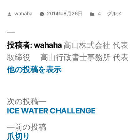
投
カ
wahaha
2014年8月26日
４ グルメ
稿
テ
者:
ゴ
リ
投稿者: wahaha
高山株式会社 代表
ー:
取締役 高山行政書士事務所 代表
他の投稿を表示
次
次の投稿
の
ICE WATER CHALLENGE
投
投
前
前の投稿
稿
稿:
の
爪切り